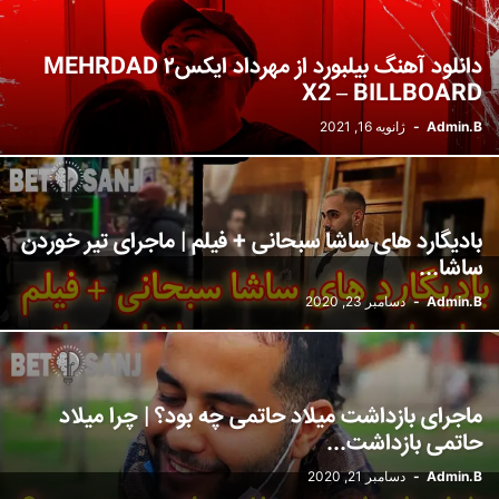
دانلود آهنگ بیلبورد از مهرداد ایکس۲ MEHRDAD
X2 – BILLBOARD
Admin.B
-
ژانویه 16, 2021
بادیگارد های ساشا سبحانی + فیلم | ماجرای تیر خوردن
ساشا...
Admin.B
-
دسامبر 23, 2020
ماجرای بازداشت میلاد حاتمی چه بود؟ | چرا میلاد
حاتمی بازداشت...
Admin.B
-
دسامبر 21, 2020