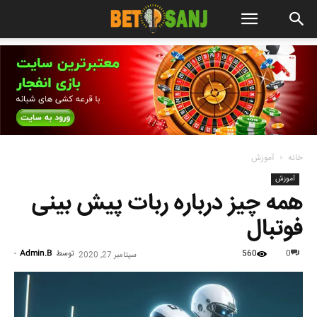
خانه
آموزش
آموزش
همه چیز درباره ربات پیش بینی
فوتبال
560
توسط
Admin.B
-
0
سپتامبر 27, 2020